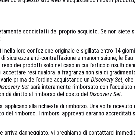
endo a questo sito web e acquistando i nostri prodotti, 
etamente soddisfatti del proprio acquisto. Se non siete so
:
ti nella loro confezione originale e sigillata entro 14 gior
d di sicurezza anti-contraffazione e manomissione, le E
reso dei prodotti solo nel caso in cui l’articolo risulti d
 accettare resi qualora la fragranza non sia di gradimento 
rovarle prima dell’ordine acquistando un
Discovery Set
, che
iscovery Set
sarà interamente rimborsato con l’acquisto 
on dà diritto al rimborso del costo del
Discovery Set
.
i applicano alla richiesta di rimborso. Una volta ricevuto e
to del rimborso. I rimborsi approvati saranno accreditati
ne arriva danneggiato, vi preghiamo di contattarci immedia