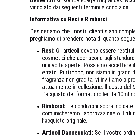
Benvenuti
su source adage fragrances. Acced
vincolato dai seguenti termini e condizioni.
Informativa su Resi e Rimborsi
Desideriamo che i nostri clienti siano compl
preghiamo di prendere nota di quanto segue
Resi:
Gli articoli devono essere restitui
cosmetici che aderiscono agli standar
una volta aperte. Possiamo accettare il 
errato. Purtroppo, non siamo in grado di
fragranza non gradita, vi invitiamo a p
attualmente in collezione. Il costo del
D
L’acquisto del formato roller da 10ml n
Rimborsi:
Le condizioni sopra indicate s
comunicheremo l’approvazione o il rifiu
l’acquisto originale.
Articoli Danneggiati:
Se il vostro ordi