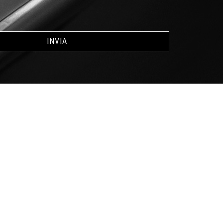
INVIA
Link Utili
Shop
Contatto
Privacy
Termini e Condizioni
Spedizioni e Consegne
Italiano