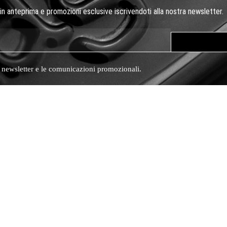
 in anteprima e promozioni esclusive iscrivendoti alla nostra newsletter.
a newsletter e le comunicazioni promozionali.
 olfattivo
bre, 36 | 56046 Riparbella (PI) | Italy
dage.it
 322 177