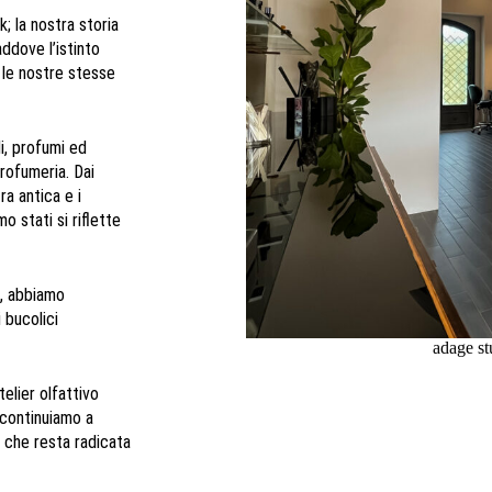
; la nostra storia
addove l’istinto
 le nostre stesse
i, profumi ed
rofumeria. Dai
ra antica e i
o stati si riflette
a, abbiamo
 bucolici
adage st
elier olfattivo
continuiamo a
e che resta radicata