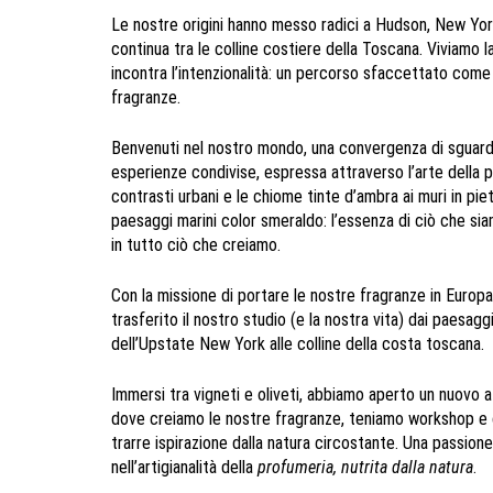
Le nostre origini hanno messo radici a Hudson, New York
continua tra le colline costiere della Toscana. Viviamo l
incontra l’intenzionalità: un percorso sfaccettato come
fragranze.
Benvenuti nel nostro mondo, una convergenza di sguard
esperienze condivise, espressa attraverso l’arte della p
contrasti urbani e le chiome tinte d’ambra ai muri in piet
paesaggi marini color smeraldo: l’essenza di ciò che siam
in tutto ciò che creiamo.
Con la missione di portare le nostre fragranze in Europ
trasferito il nostro studio (e la nostra vita) dai paesaggi
dell’Upstate New York alle colline della costa toscana.
Immersi tra vigneti e oliveti, abbiamo aperto un nuovo at
dove creiamo le nostre fragranze, teniamo workshop e 
trarre ispirazione dalla natura circostante. Una passion
nell’artigianalità della
profumeria, nutrita dalla natura
.