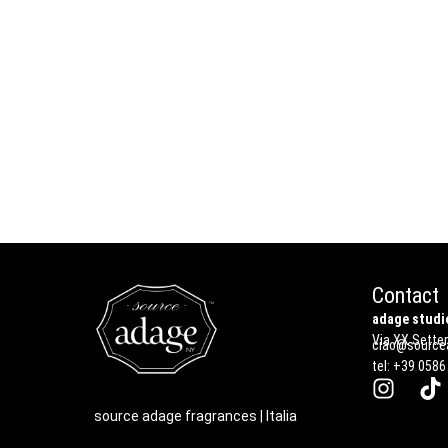
Contact
adage studio
Via XX Settem
ciao@sourcea
tel: +39 0586
source adage fragrances | Italia