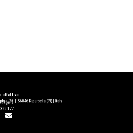
 olfattivo
bre, 36 | 56046 Riparbella (PI) | Italy
dage.it
 322 177